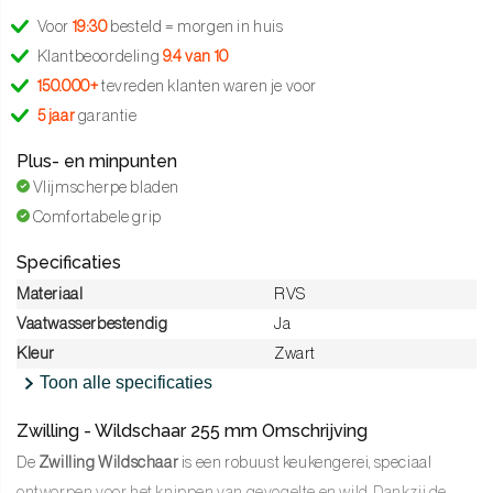
Voor
19:30
besteld = morgen in huis
Klantbeoordeling
9.4 van 10
150.000+
tevreden klanten waren je voor
5 jaar
garantie
Plus- en minpunten
Vlijmscherpe bladen
Comfortabele grip
Specificaties
Materiaal
RVS
Vaatwasserbestendig
Ja
Kleur
Zwart
Toon alle specificaties
Zwilling - Wildschaar 255 mm Omschrijving
De
Zwilling Wildschaar
is een robuust keukengerei, speciaal
ontworpen voor het knippen van gevogelte en wild. Dankzij de