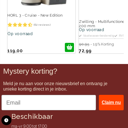
HORL 3 - Cruise - New Edition
Zwilling - Multifunctionel
(62 reviews)
200 mm
Op voorraad
Op voorraad
Vaatwasserbestendig
RVS
90,95
- 19% Korting
119,00
72,99
Mystery korting?
Meld je nu aan voor onze nieuwsbrief en ontvang je
unieke korting direct in je inbox.
Claim nu
Beschikbaar
ma-vr 9:00 tot 17:00