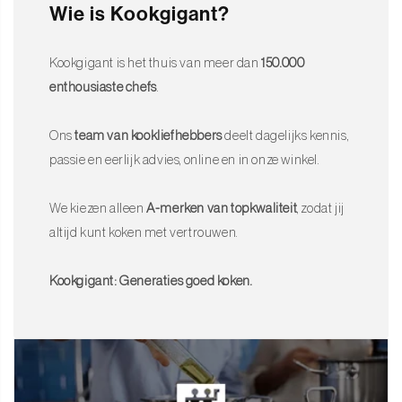
Wie is Kookgigant?
Kookgigant is het thuis van meer dan
150.000
enthousiaste chefs
.
Ons
team van kookliefhebbers
deelt dagelijks kennis,
passie en eerlijk advies, online en in onze winkel.
We kiezen alleen
A-merken van topkwaliteit
, zodat jij
altijd kunt koken met vertrouwen.
Kookgigant: Generaties goed koken.