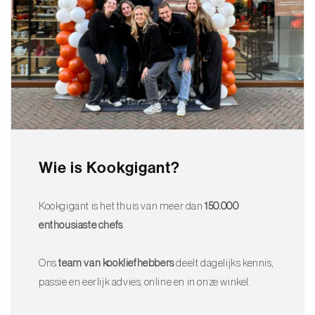
Wie is Kookgigant?
Kookgigant is het thuis van meer dan
150.000
enthousiaste chefs
.
Ons
team van kookliefhebbers
deelt dagelijks kennis,
passie en eerlijk advies, online en in onze winkel.