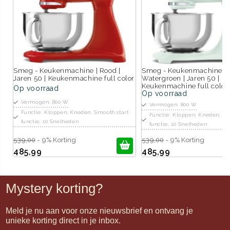
Smeg - Keukenmachine | Rood |
Smeg - Keukenmachine |
Jaren 50 | Keukenmachine full color
Watergroen | Jaren 50 |
Keukenmachine full color
Op voorraad
Op voorraad
Vermogen: 800 W
Vermogen: 800 W
Functie: Kloppen, Kneden, Smooth start
Functie: Kloppen, Kneden, Sm
functie, 10 Snelheden
functie, 10 Snelheden
539,00
- 9% Korting
539,00
- 9% Korting
485,99
485,99
Mystery korting?
Meld je nu aan voor onze nieuwsbrief en ontvang je
unieke korting direct in je inbox.