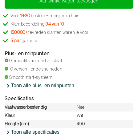
Aan winkelwagen toevoegen
Voor
19:30
besteld = morgen in huis
Klantbeoordeling
9.4 van 10
150.000+
tevreden klanten waren je voor
5 jaar
garantie
Plus- en minpunten
Gemaakt van roestvrijstaal
10 verschillende snelheden
Smooth start-systeem
Toon alle plus- en minpunten
Specificaties
Vaatwasserbestendig
Nee
Kleur
Wit
Hoogte (cm)
49.0
Toon alle specificaties