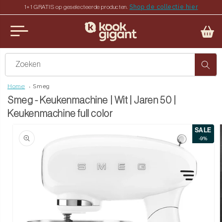
Shop de collectie hier
1+1 GRATIS op geselecteerde producten.
teen naar de content
u sluiten
Zoeken
Home
Smeg
Smeg - Keukenmachine | Wit | Jaren 50 |
Keukenmachine full color
SALE
ct naar productinformatie
-9%