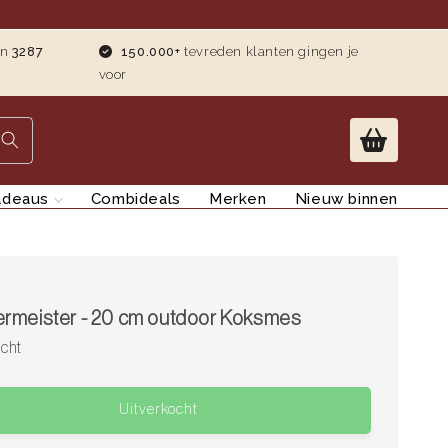
an
3287
150.000+
tevreden klanten gingen je
voor
adeaus
Combideals
Merken
Nieuw binnen
rmeister - 20 cm outdoor Koksmes
ocht
Uitverkocht