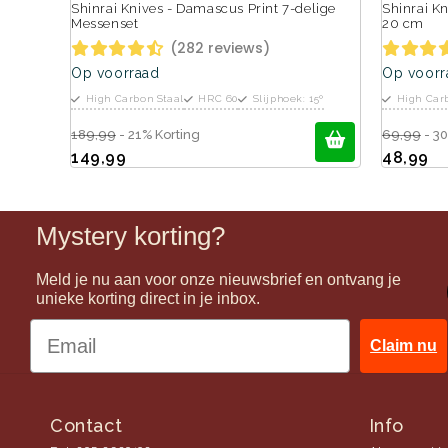
Shinrai Knives - Damascus Print 7-delige
Shinrai K
Messenset
20 cm
(282 reviews)
Op voorraad
Op voorr
High Carbon Staal
HRC 60
Slijphoek: 15º
High Car
189,99
- 21% Korting
69,99
- 30
149,99
48,99
Mystery korting?
Meld je nu aan voor onze nieuwsbrief en ontvang je
unieke korting direct in je inbox.
Claim nu
Contact
Info