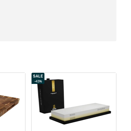
SALE
-43%