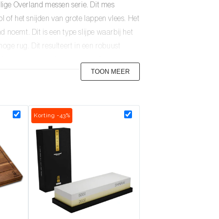
elige Overland messen serie. Dit mes
l of het snijden van grote lappen vlees. Het
 noemt. Dit is een type slijpe waarbij het
oge rug. Dit resulteert in een robuust
k precieze snijtaken prima te doen zijn
TOON MEER
dragen? Daarvoor hebben wij van
Korting -43%
vivallen of een weg bananen door de natuur.
 Met een mes uit deze serie zit je dan
 van vuurstok voor een kampvuur. Met een
alen gekozen die tegen een stootje kunnen.