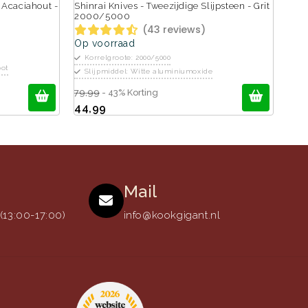
 Acaciahout -
Shinrai Knives - Tweezijdige Slijpsteen - Grit
2000/5000
(43 reviews)
Op voorraad
Korrelgroote: 2000/5000
ot
Slijpmiddel: Witte aluminiumoxide
79,99
- 43% Korting
44,99
Mail
13:00-17:00)
info@kookgigant.nl