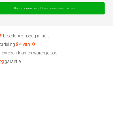
Stuur mij een bericht wanneer beschikbaar
59
besteld = dinsdag in huis
ordeling
9.4 van 10
tevreden klanten waren je voor
ng
garantie