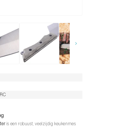
HRC
ng
ter
is een robuust, veelzijdig keukenmes