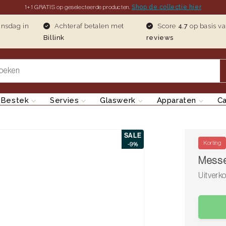
Shop de collectie hier
1+1 GRATIS op geselecteerde producten.
insdag in
Achteraf betalen met
Score
4.7
op basis v
Billink
reviews
oeken
Bestek
Servies
Glaswerk
Apparaten
C
SALE
Korting
-9%
Messe
Uitverk