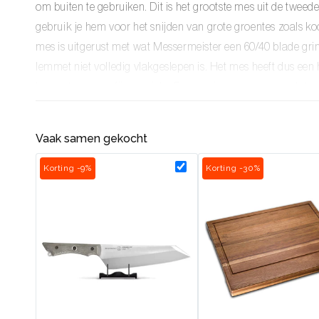
om buiten te gebruiken. Dit is het grootste mes uit de tweed
gebruik je hem voor het snijden van grote groentes zoals koo
mes is uitgerust met wat Messermeister een 60/40 blade grind
lemmet niet volledig vlakgeslepen is. Het mes heeft dus een h
lemmet met een fijn gewicht. De punt is zo ontworpen dat oo
met dit mes. Wil je het Overland koksmes ook aan je riem 
Messermeister een bijpassend leren schede.
Vaak samen gekocht
Messermeister Overland serie
Korting -9%
Korting -30%
Een mes uit de Overland serie is ideaal voor tijdens het sur
In beide gevallen wil je geen arsenaal aan messen meenemen.
goed. Van het snijden van groenten en vlees tot het maken
mes uit de Overland serie kan het allemaal!
Materialen Overland serie
Voor de Overland serie heeft Messermeister robuuste materi