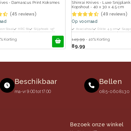
nives - Damascus Print Koksmes
Shinrai Knives - Luxe Snijplank
Kopshout - 40 x 30 x 4.5 cm
(45 reviews)
(49 reviews)
aad
Op voorraad
bon Staal
HRC 60
Slijphoek: 15º
Acaciahout
Dikte: 4.5 cm
Sapgo
% Korting
149,99
- 40% Korting
89,99
Beschikbaar
Bellen
085-0608130 (
ma-vr 9:00 tot 17:00
Bezoek onze winkel