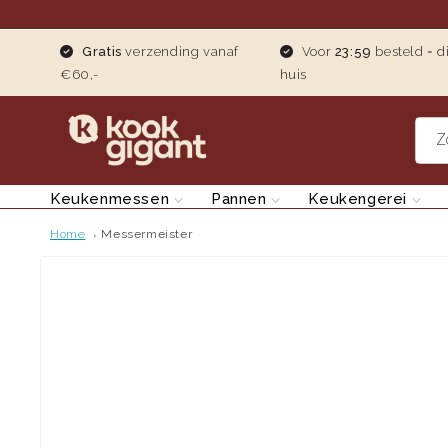
teen naar de content
Gratis
verzending vanaf
Voor
23:59
besteld = d
€60,-
huis
Z
Keukenmessen
Pannen
Keukengerei
Home
Messermeister
Ga direct naar productinformatie