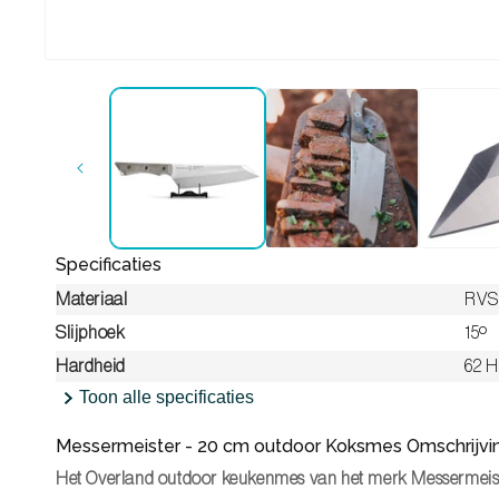
Media 1 openen in modaal
Specificaties
Materiaal
RVS
Slijphoek
15º
Hardheid
62 
Toon alle specificaties
Messermeister - 20 cm outdoor Koksmes Omschrijvi
Het Overland outdoor keukenmes van het merk Messermeis