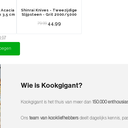
 is een materiaal die je veel op buiten
k Acacia
Shinrai Knives - Tweezijdige
kunsthars. Dit materiaal behoudt zijn grip
x 3,5 cm
Slijpsteen - Grit 2000/5000
t. Micarta neemt de sporen van gebruik
Regular price
79,99
44,99
Voor het lemmet heeft Messermeister Nitro
end voor deze staalsoort is zijn
0,97
de Overland serie worden gemaakt in Italië
voegen
e in Duitsland geproduceerd worden.
Wie is Kookgigant?
Kookgigant is het thuis van meer dan
150.000 enthousias
Ons
team van kookliefhebbers
deelt dagelijks kennis, pas